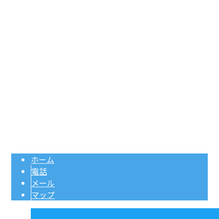
式会社西神アロー設備へ
〒651-2321
兵庫県神戸市西区神出町宝勢2001番地の1
Googleマップで確認する
TEL：078-965-0100 / FAX：078-965-0965
ガス配管工事は兵庫県神戸市の株式会社西神アロー設備｜求人
Copyright © ガス管工事をはじめガス工事やガス設備工事は兵庫県神戸市・西宮市などに
対応の株式会社西神アロー設備へ. All rights reserved.
ホーム
電話
メール
マップ