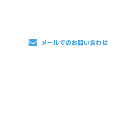
受付／9：00～17：00 ※営業電話お断り
メールでのお問い合わせ
ホーム
業務案内
採用情報
施工実績